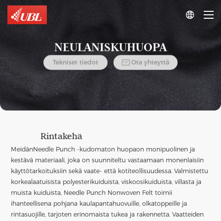

NEULANISKUHUOPA

Tekniset tiedot
Ota yhteyttä
Rintakehä
Meidän
Needle Punch -kudomaton huopa
on monipuolinen ja
kestävä materiaali, joka on suunniteltu vastaamaan monenlaisiin
käyttötarkoituksiin sekä vaate- että kotiteollisuudessa. Valmistettu
korkealaatuisista polyesterikuiduista, viskoosikuiduista, villasta ja
muista kuiduista, Needle Punch Nonwoven Felt toimii
ihanteellisena pohjana kaulapantahuovuille, olkatoppeille ja
rintasuojille, tarjoten erinomaista tukea ja rakennetta. Vaatteiden