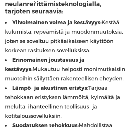
neulanrei'ittämisteknologialla,
tarjoten seuraavia:
Ylivoimainen voima ja kestävyys:
Kestää
kulumista, repeämistä ja muodonmuutoksia,
joten se soveltuu pitkäaikaiseen käyttöön
korkean rasituksen sovelluksissa.
Erinomainen joustavuus ja
kestävyys:
Mukautuu helposti monimutkaisiin
muotoihin säilyttäen rakenteellisen eheyden.
Lämpö- ja akustinen eristys:
Tarjoaa
tehokkaan eristyksen lämmöltä, kylmältä ja
melulta, ihanteellinen teollisuus- ja
kotitaloussovelluksiin.
Suodatuksen tehokkuus:
Mahdollistaa