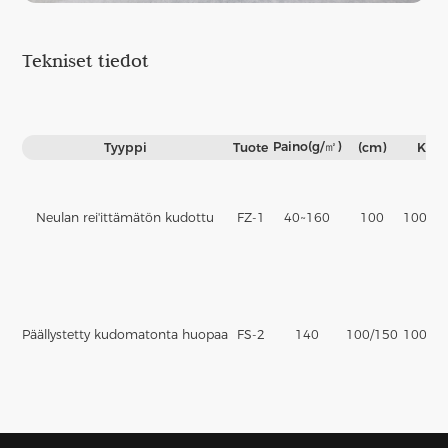
Tekniset tiedot
Paino(g/㎡)
Tyyppi
Tuote
(cm)
Koo
Neulan rei'ittämätön kudottu
FZ-1
40~160
100
100% p
Päällystetty kudomatonta huopaa
FS-2
140
100/150
100% p