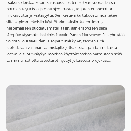
lisäksi se loistaa kodin kalusteissa, kuten sohvan vuorauksissa,
patjojen täytteissä ja mattojen taustat, tarjoten erinomaista
mukavuutta ja kestävyyttä. Sen kestävä kuitukoostumus tekee
siitä sopivan teknisiin käyttötarkoituksiin, kuten ilma- ja
nestemäiseen suodatusmateriaaliin, äänieristykseen sekä
lämpöeristysmateriaaleihin. Needle Punch Nonwoven Felt yhdistää
voiman, joustavuuden ja sopeutumiskyvyn, tehden siitä
luotettavan valinnan valmistajille, jotka etsivät johdonmukaista
laatua ja suorituskykyä monissa käyttökohteissa, varmistaen sekä
toiminnalliset että esteettiset hyödyt jokaisessa projektissa.