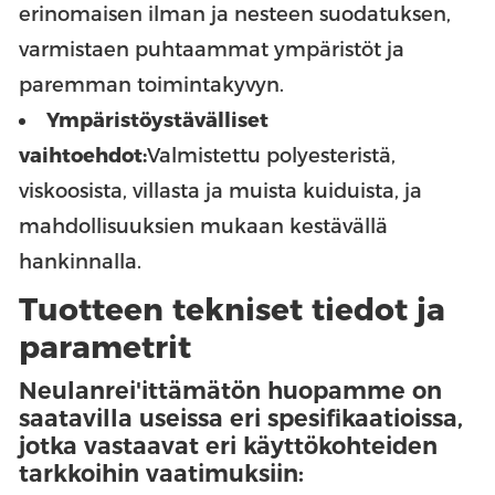
erinomaisen ilman ja nesteen suodatuksen,
varmistaen puhtaammat ympäristöt ja
paremman toimintakyvyn.
Ympäristöystävälliset
vaihtoehdot:
Valmistettu polyesteristä,
viskoosista, villasta ja muista kuiduista, ja
mahdollisuuksien mukaan kestävällä
hankinnalla.
Tuotteen tekniset tiedot ja
parametrit
Neulanrei'ittämätön huopamme on
saatavilla useissa eri spesifikaatioissa,
jotka vastaavat eri käyttökohteiden
tarkkoihin vaatimuksiin: