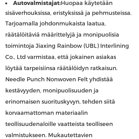
Autovalmistajat:
Huopaa käytetään
sisäverhouksissa, eristyksissä ja pehmusteissa.
Tarjoamalla johdonmukaista laatua,
räätälöitäviä määrittelyjä ja monipuolisia
toimintoja Jiaxing Rainbow (UBL) Interlining
Co., Ltd varmistaa, että jokainen asiakas
löytää tarpeisiinsa räätälöidyn ratkaisun.
Needle Punch Nonwoven Felt yhdistää
kestävyyden, monipuolisuuden ja
erinomaisen suorituskyvyn, tehden siitä
korvaamattoman materiaalin
teollisuudenaloille vaatteista teolliseen
valmistukseen. Mukautettavien