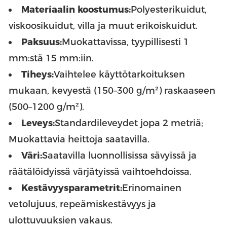
Materiaalin koostumus:
Polyesterikuidut,
viskoosikuidut, villa ja muut erikoiskuidut.
Paksuus:
Muokattavissa, tyypillisesti 1
mm:stä 15 mm:iin.
Tiheys:
Vaihtelee käyttötarkoituksen
mukaan, kevyestä (150–300 g/m²) raskaaseen
(500–1200 g/m²).
Leveys:
Standardileveydet jopa 2 metriä;
Muokattavia heittoja saatavilla.
Väri:
Saatavilla luonnollisissa sävyissä ja
räätälöidyissä värjätyissä vaihtoehdoissa.
Kestävyysparametrit:
Erinomainen
vetolujuus, repeämiskestävyys ja
ulottuvuuksien vakaus.