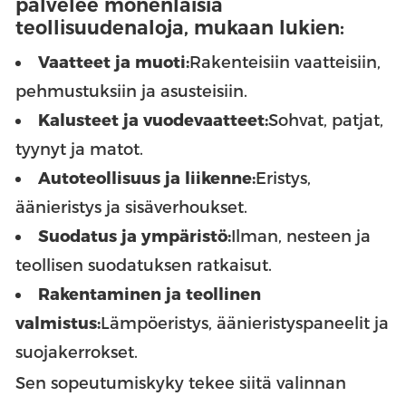
palvelee monenlaisia
teollisuudenaloja, mukaan lukien:
Vaatteet ja muoti:
Rakenteisiin vaatteisiin,
pehmustuksiin ja asusteisiin.
Kalusteet ja vuodevaatteet:
Sohvat, patjat,
tyynyt ja matot.
Autoteollisuus ja liikenne:
Eristys,
äänieristys ja sisäverhoukset.
Suodatus ja ympäristö:
Ilman, nesteen ja
teollisen suodatuksen ratkaisut.
Rakentaminen ja teollinen
valmistus:
Lämpöeristys, äänieristyspaneelit ja
suojakerrokset.
Sen sopeutumiskyky tekee siitä valinnan