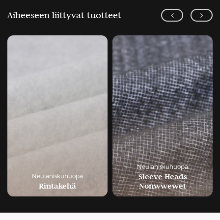
Aiheeseen liittyvät tuotteet
Neulaniskuhuopa
Sleeve Heads
Neulaniskuhuopa
Nonwwewet
Huopaa