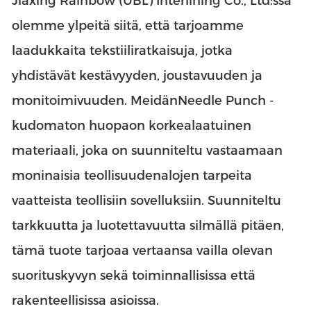
Jiaxing Rainbow (UBL) Interlining Co., Ltd:ssä
olemme ylpeitä siitä, että tarjoamme
laadukkaita tekstiiliratkaisuja, jotka
yhdistävät kestävyyden, joustavuuden ja
monitoimivuuden. Meidän
Needle Punch -
kudomaton huopa
on korkealaatuinen
materiaali, joka on suunniteltu vastaamaan
moninaisia teollisuudenalojen tarpeita
vaatteista teollisiin sovelluksiin. Suunniteltu
tarkkuutta ja luotettavuutta silmällä pitäen,
tämä tuote tarjoaa vertaansa vailla olevan
suorituskyvyn sekä toiminnallisissa että
rakenteellisissa asioissa.