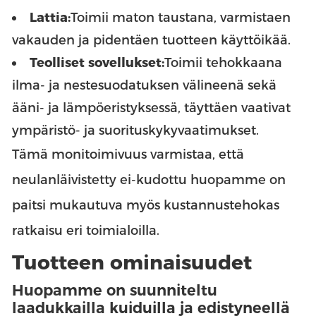
Lattia:
Toimii maton taustana, varmistaen
vakauden ja pidentäen tuotteen käyttöikää.
Teolliset sovellukset:
Toimii tehokkaana
ilma- ja nestesuodatuksen välineenä sekä
ääni- ja lämpöeristyksessä, täyttäen vaativat
ympäristö- ja suorituskykyvaatimukset.
Tämä monitoimivuus varmistaa, että
neulanläivistetty ei-kudottu huopamme on
paitsi mukautuva myös kustannustehokas
ratkaisu eri toimialoilla.
Tuotteen ominaisuudet
Huopamme on suunniteltu
laadukkailla kuiduilla ja edistyneellä