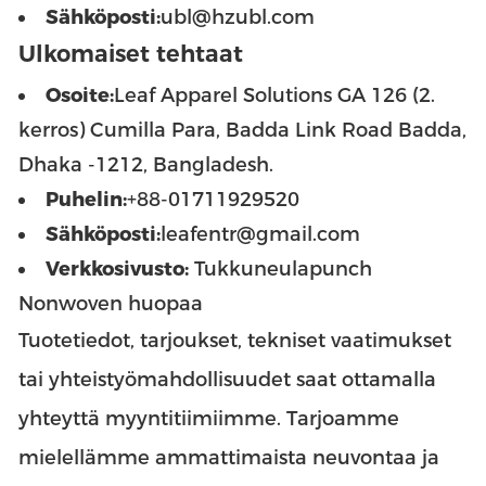
Sähköposti:
ubl@hzubl.com
Ulkomaiset tehtaat
Osoite:
Leaf Apparel Solutions GA 126 (2.
kerros) Cumilla Para, Badda Link Road Badda,
Dhaka -1212, Bangladesh.
Puhelin:
+88-01711929520
Sähköposti:
leafentr@gmail.com
Verkkosivusto:
Tukkuneulapunch
Nonwoven huopaa
Tuotetiedot, tarjoukset, tekniset vaatimukset
tai yhteistyömahdollisuudet saat ottamalla
yhteyttä myyntitiimiimme. Tarjoamme
mielellämme ammattimaista neuvontaa ja