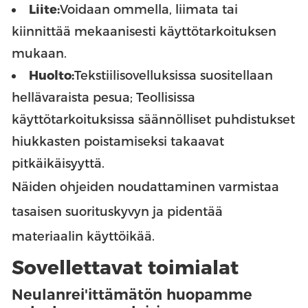
Liite:
Voidaan ommella, liimata tai
kiinnittää mekaanisesti käyttötarkoituksen
mukaan.
Huolto:
Tekstiilisovelluksissa suositellaan
hellävaraista pesua; Teollisissa
käyttötarkoituksissa säännölliset puhdistukset
hiukkasten poistamiseksi takaavat
pitkäikäisyyttä.
Näiden ohjeiden noudattaminen varmistaa
tasaisen suorituskyvyn ja pidentää
materiaalin käyttöikää.
Sovellettavat toimialat
Neulanrei'ittämätön huopamme