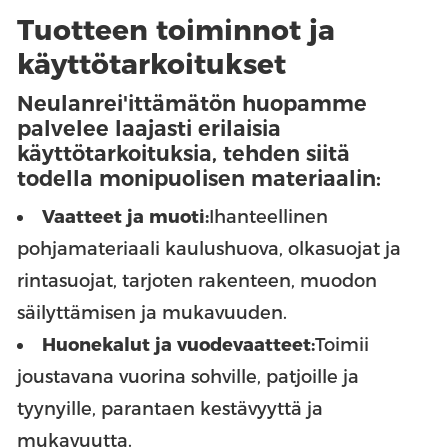
Tuotteen toiminnot ja
käyttötarkoitukset
Neulanrei'ittämätön huopamme
palvelee laajasti erilaisia
käyttötarkoituksia, tehden siitä
todella monipuolisen materiaalin:
Vaatteet ja muoti:
Ihanteellinen
pohjamateriaali kaulushuova, olkasuojat ja
rintasuojat, tarjoten rakenteen, muodon
säilyttämisen ja mukavuuden.
Huonekalut ja vuodevaatteet:
Toimii
joustavana vuorina sohville, patjoille ja
tyynyille, parantaen kestävyyttä ja
mukavuutta.