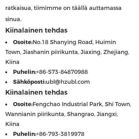
ratkaisua, tiimimme on täällä auttamassa
sinua.
Kiinalainen tehdas
Osoite:
No.18 Shanying Road, Huimin
Town, Jiashanin piirikunta, Jiaxing, Zhejiang,
Kiina
Puhelin:
+86-573-84870988
Sähköposti:
ubl@hzubl.com
Kiinalainen tehdas
Osoite:
Fengchao Industrial Park, Shi Town,
Wannianin piirikunta, Shangrao, Jiangxi,
Kiina
Puhelin:
+86-793-3819978