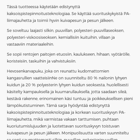
Tässä tuotteessa käytetään edistynyttä
kaksoispistepinnoitusteknologiaa. Se käyttää suorituskykyistä PA-
liimajauhetta ja toimii hyvin kuivapesun ja pesun jälkeen.
Se soveltuu laajasti silkin, puuvillan, polyesteri-puuvillaseoksen,
polyesteri-viskoosiseoksen, kemiallisiin kuituihin, villaan ja
vastaaviin materiaaleihin.
Se sopii rentojen paitojen etuosiin, kaulukseen, hihaan, vyötärölle,
koristeisiin, taskuihin ja vahvistuksiin.
Hevosenkarvapuku, joka on reunattu kudomattomien
kangasrullien vaatteisiin
Ne on suunniteltu 80 % nailonin lyhyen
kuidun ja 20 % polyesterin lyhyen kuidun seoksesta, huolellisesti
käsitelty kampauksella ja kuumarullauksella, jotta saadaan sileä,
kestävä rakenne, erinomainen käsi tuntuu ja poikkeuksellisen pieni
lämpökutistuminen. Tämä sarja hyödyntää edistynyttä
kaksoispistepinnoitusteknologiaa ja korkean suorituskyvyn PA-
liimajauhetta, mikä varmistaa vakaan tarttumisen, puhtaan
kuoriutumislujuuden ja luotettavan suorituskyvyn toistuvan
kuivapesun ja pesun jälkeen. Monipuolisuutta varten suunniteltu
se sopii saumattomasti silkin, puuvillan, polyesteripuuvillan,