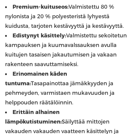
Premium-kuituseos:
Valmistettu 80 %
nylonista ja 20 % polyesteristä lyhyestä
kuidusta, tarjoten kestävyyttä ja kestävyyttä.
Edistynyt käsittely:
Valmistettu sekoitetun
kampauksen ja kuumavalssauksen avulla
kuitujen tasaisen jakautumisen ja vakaan
rakenteen saavuttamiseksi.
Erinomainen käden
tuntuma:
Tasapainottaa jämäkkyyden ja
pehmeyden, varmistaen mukavuuden ja
helppouden räätälöinnin.
Erittäin alhainen
lämpökutistuminen:
Säilyttää mittojen
vakauden vakauden vaatteen käsittelyn ja