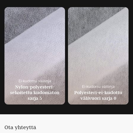
Ei-kudottu välilinja
Nylon-polyesteri-
Ei-kudottu välilinja
sekoitettu kudomaton
Polyesteri-ei-kudottu
sarja 5
välivuori sarja 0
Ota yhteyttä