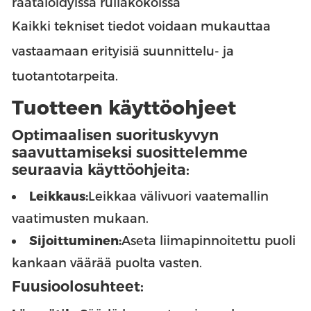
räätälöidyissä rullakokoissa
Kaikki tekniset tiedot voidaan mukauttaa
vastaamaan erityisiä suunnittelu- ja
tuotantotarpeita.
Tuotteen käyttöohjeet
Optimaalisen suorituskyvyn
saavuttamiseksi suosittelemme
seuraavia käyttöohjeita:
Leikkaus:
Leikkaa välivuori vaatemallin
vaatimusten mukaan.
Sijoittuminen:
Aseta liimapinnoitettu puoli
kankaan väärää puolta vasten.
Fuusioolosuhteet: