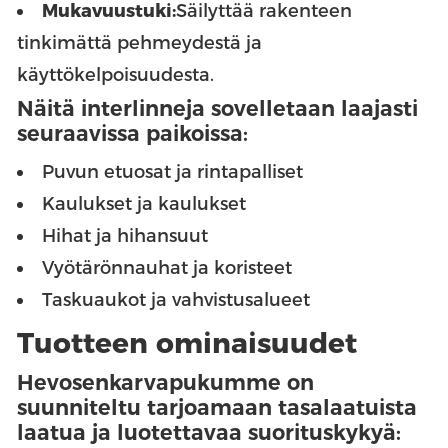
Mukavuustuki:
Säilyttää rakenteen
tinkimättä pehmeydestä ja
käyttökelpoisuudesta.
Näitä interlinneja sovelletaan laajasti
seuraavissa paikoissa:
Puvun etuosat ja rintapalliset
Kaulukset ja kaulukset
Hihat ja hihansuut
Vyötärönnauhat ja koristeet
Taskuaukot ja vahvistusalueet
Tuotteen ominaisuudet
Hevosenkarvapukumme on
suunniteltu tarjoamaan tasalaatuista
laatua ja luotettavaa suorituskykyä: