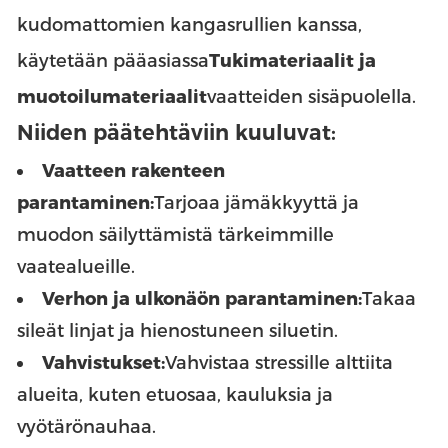
kudomattomien kangasrullien kanssa,
käytetään pääasiassa
Tukimateriaalit ja
muotoilumateriaalit
vaatteiden sisäpuolella.
Niiden päätehtäviin kuuluvat:
Vaatteen rakenteen
parantaminen:
Tarjoaa jämäkkyyttä ja
muodon säilyttämistä tärkeimmille
vaatealueille.
Verhon ja ulkonäön parantaminen:
Takaa
sileät linjat ja hienostuneen siluetin.
Vahvistukset:
Vahvistaa stressille alttiita
alueita, kuten etuosaa, kauluksia ja
vyötärönauhaa.