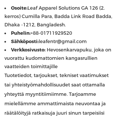
Osoite:
Leaf Apparel Solutions GA 126 (2.
kerros) Cumilla Para, Badda Link Road Badda,
Dhaka -1212, Bangladesh.
Puhelin:
+88-01711929520
Sähköposti:
leafentr@gmail.com
Verkkosivusto:
Hevosenkarvapuku, joka on
vuorattu kudomattomien kangasrullien
vaatteiden toimittajille
Tuotetiedot, tarjoukset, tekniset vaatimukset
tai yhteistyömahdollisuudet saat ottamalla
yhteyttä myyntitiimiimme. Tarjoamme
mielellämme ammattimaista neuvontaa ja
räätälöityjä ratkaisuja juuri sinun tarpeisiisi