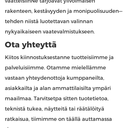
vaatteisiin
Ne tarjoavat ylivoimaisen
rakenteen, kestävyyden ja monipuolisuuden—
tehden niistä luotettavan valinnan
nykyaikaiseen vaatevalmistukseen.
Ota yhteyttä
Kiitos kiinnostuksestanne tuotteisiimme ja
palveluisiimme. Otamme mielellämme
vastaan yhteydenottoja kumppaneilta,
asiakkailta ja alan ammattilaisilta ympäri
maailmaa. Tarvitsetpa sitten tuotetietoa,
teknistä tukea, näytteitä tai räätälöityä
ratkaisua, tiimimme on täällä auttamassa