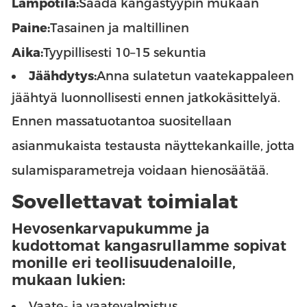
Lämpötila:
Säädä kangastyypin mukaan
Paine:
Tasainen ja maltillinen
Aika:
Tyypillisesti 10–15 sekuntia
Jäähdytys:
Anna sulatetun vaatekappaleen
jäähtyä luonnollisesti ennen jatkokäsittelyä.
Ennen massatuotantoa suositellaan
asianmukaista testausta näyttekankaille, jotta
sulamisparametreja voidaan hienosäätää.
Sovellettavat toimialat
Hevosenkarvapukumme ja
kudottomat kangasrullamme sopivat
monille eri teollisuudenaloille,
mukaan lukien:
Vaate- ja vaatevalmistus