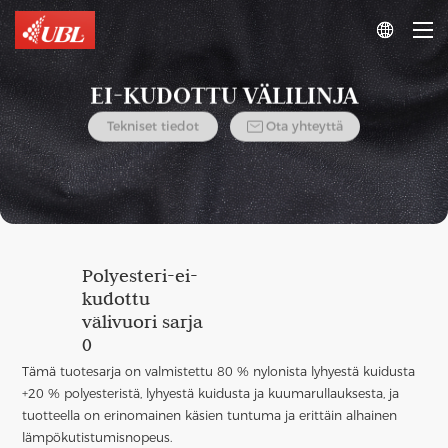

EI-KUDOTTU VÄLILINJA

Tekniset tiedot
Ota yhteyttä
Polyesteri-ei-
kudottu
välivuori sarja
0
Tämä tuotesarja on valmistettu 80 % nylonista lyhyestä kuidusta
+20 % polyesteristä, lyhyestä kuidusta ja kuumarullauksesta, ja
tuotteella on erinomainen käsien tuntuma ja erittäin alhainen
lämpökutistumisnopeus.