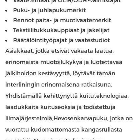
Vaatetehtaat ja OEM/ODM-valmistajat
Puku- ja juhlapukumerkit
Rennot paita- ja muotivaatemerkit
Tekstiilitukkukauppiaat ja jakelijat
Räätälöintityöpajat ja vaatestudiot
Asiakkaat, jotka etsivät vakaata laatua,
erinomaista muotoilukykyä ja luotettavaa
jälkihoidon kestävyyttä, löytävät tämän
interliningin erinomaisena ratkaisuna.
Yhdistämällä kehittynyttä kuituteknologiaa,
laadukkaita kuituseoksia ja todistettuja
liimajärjestelmiä,
Hevosenkarvapuku, jotka on
vuorattu kudomattomasta kangasrullasta