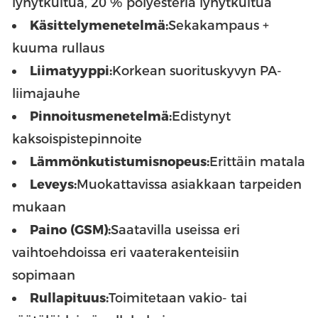
lyhytkuitua, 20 % polyesteriä lyhytkuitua
Käsittelymenetelmä:
Sekakampaus +
kuuma rullaus
Liimatyyppi:
Korkean suorituskyvyn PA-
liimajauhe
Pinnoitusmenetelmä:
Edistynyt
kaksoispistepinnoite
Lämmönkutistumisnopeus:
Erittäin matala
Leveys:
Muokattavissa asiakkaan tarpeiden
mukaan
Paino (GSM):
Saatavilla useissa eri
vaihtoehdoissa eri vaaterakenteisiin
sopimaan
Rullapituus:
Toimitetaan vakio- tai