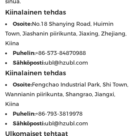
sinua.
Kiinalainen tehdas
Osoite:
No.18 Shanying Road, Huimin
Town, Jiashanin piirikunta, Jiaxing, Zhejiang,
Kiina
Puhelin:
+86-573-84870988
Sähköposti:
ubl@hzubl.com
Kiinalainen tehdas
Osoite:
Fengchao Industrial Park, Shi Town,
Wannianin piirikunta, Shangrao, Jiangxi,
Kiina
Puhelin:
+86-793-3819978
Sähköposti:
ubl@hzubl.com
Ulkomaiset tehtaat