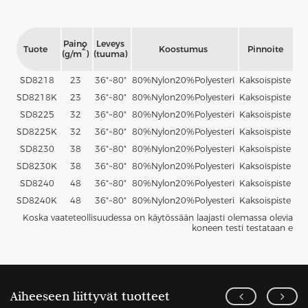
Paino
Leveys
Tuote
Koostumus
Pinnoite
Ja
2
(g/m
)
(tuuma)
SD8218
23
36"~80"
80%
Nylon
20%
Polyesteri
Kaksoispiste
P
SD8218K
23
36"~80"
80%
Nylon
20%
Polyesteri
Kaksoispiste
P
SD8225
32
36"~80"
80%
Nylon
20%
Polyesteri
Kaksoispiste
P
SD8225K
32
36"~80"
80%
Nylon
20%
Polyesteri
Kaksoispiste
P
SD8230
38
36"~80"
80%
Nylon
20%
Polyesteri
Kaksoispiste
P
SD8230K
38
36"~80"
80%
Nylon
20%
Polyesteri
Kaksoispiste
P
SD8240
48
36"~80"
80%
Nylon
20%
Polyesteri
Kaksoispiste
P
SD8240K
48
36"~80"
80%
Nylon
20%
Polyesteri
Kaksoispiste
P
Koska vaateteollisuudessa on käytössään laajasti olemassa olevia kank
koneen testi testataan enne
Aiheeseen liittyvät tuotteet