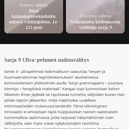
Kudottu välilinja
PA:n
kaksoispistekudottu
Ei-kudottu välilinja
sulava välilinjoitus, 14-
Nailoninen kudomaton
125 gsm
välilinja sarja 9
Sarja 9 Ultra-pehmeä nailonvälitys
Series 9 -ultrapehmeä nailonvälivuori saavuttaa "kevyen ja
huomaamattoman käyttökokemuksen" alushameissa
kolmoisteknisen yhdistelmän avulla: "kevyt grammapaino + joustava
kiinnitys + hengittävä materiaali." Kangas sopii luonnostaan kehon
liikkeisiin ilman jäykkää tai rajoittavaa tunnetta, säilyttäen kuivan tilan
pitkän käytön jälkeenkin, mikä määrittelee uudelleen
intiimivaatteiden mukavuusstandardin. Tämä teknologinen
innovaatio ei ainoastaan täytä huippuluokan naisten vaatetuksen
toiminnallisia vaatimuksia, jotka tarjoavat näkymättömän tuen
välilinjoilta, vaan myös tukee nykykuluttajien tavoitetta