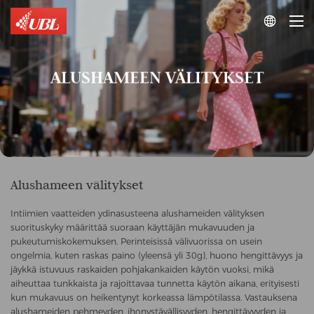

ALUSHAMEEN VÄLITYKSET
Alushameen välitykset
Intiimien vaatteiden ydinasusteena alushameiden välityksen
suorituskyky määrittää suoraan käyttäjän mukavuuden ja
pukeutumiskokemuksen. Perinteisissä välivuorissa on usein
ongelmia, kuten raskas paino (yleensä yli 30g), huono hengittävyys ja
jäykkä istuvuus raskaiden pohjakankaiden käytön vuoksi, mikä
aiheuttaa tunkkaista ja rajoittavaa tunnetta käytön aikana, erityisesti
kun mukavuus on heikentynyt korkeassa lämpötilassa. Vastauksena
alushameiden pehmeyden, ihonystävällisyyden, hengittävyyden ja