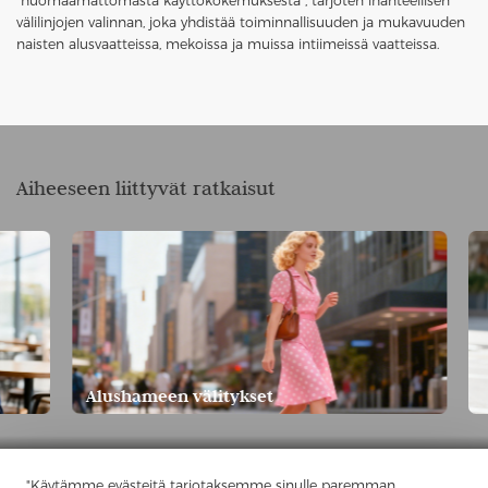
"huomaamattomasta käyttökokemuksesta", tarjoten ihanteellisen
välilinjojen valinnan, joka yhdistää toiminnallisuuden ja mukavuuden
naisten alusvaatteissa, mekoissa ja muissa intiimeissä vaatteissa.
Aiheeseen liittyvät ratkaisut
Alushameen välitykset
"Käytämme evästeitä tarjotaksemme sinulle paremman