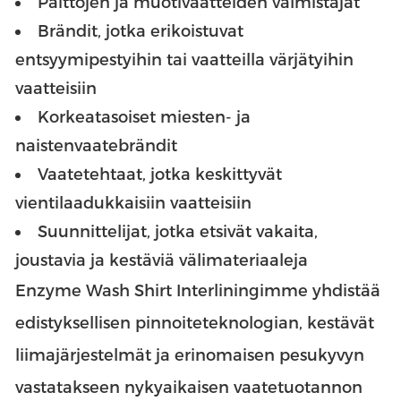
Paittojen ja muotivaatteiden valmistajat
Brändit, jotka erikoistuvat
entsyymipestyihin tai vaatteilla värjätyihin
vaatteisiin
Korkeatasoiset miesten- ja
naistenvaatebrändit
Vaatetehtaat, jotka keskittyvät
vientilaadukkaisiin vaatteisiin
Suunnittelijat, jotka etsivät vakaita,
joustavia ja kestäviä välimateriaaleja
Enzyme Wash Shirt Interliningimme yhdistää
edistyksellisen pinnoiteteknologian, kestävät
liimajärjestelmät ja erinomaisen pesukyvyn
vastatakseen nykyaikaisen vaatetuotannon