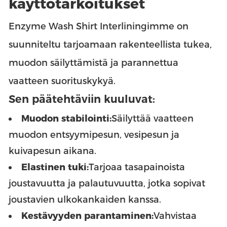
käyttötarkoitukset
Enzyme Wash Shirt Interliningimme on
suunniteltu tarjoamaan rakenteellista tukea,
muodon säilyttämistä ja parannettua
vaatteen suorituskykyä.
Sen päätehtäviin kuuluvat:
Muodon stabilointi:
Säilyttää vaatteen
muodon entsyymipesun, vesipesun ja
kuivapesun aikana.
Elastinen tuki:
Tarjoaa tasapainoista
joustavuutta ja palautuvuutta, jotka sopivat
joustavien ulkokankaiden kanssa.
Kestävyyden parantaminen:
Vahvistaa