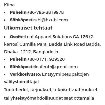
Kiina
Puhelin:
+86-793-3819978
Sähköposti:
ubl@hzubl.com
Ulkomaiset tehtaat
Osoite:
Leaf Apparel Solutions GA 126 (2.
kerros) Cumilla Para, Badda Link Road Badda,
Dhaka -1212, Bangladesh.
Puhelin:
+88-01711929520
Sähköposti:
leafentr@gmail.com
Verkkosivusto:
Entsyymipesupaitojen
välitystoimittajat
Tuotetiedot, tarjoukset, tekniset vaatimukset
tai yhteistyömahdollisuudet saat ottamalla