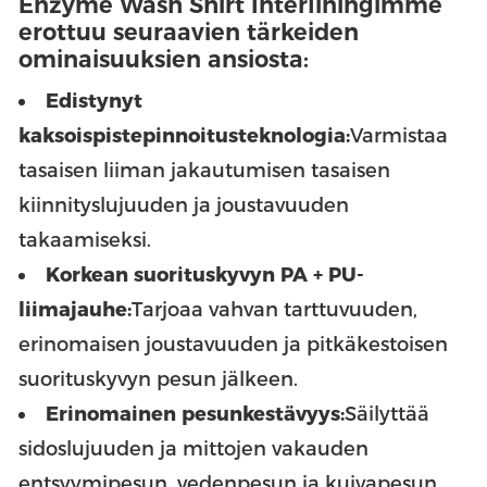
Enzyme Wash Shirt Interliningimme
erottuu seuraavien tärkeiden
ominaisuuksien ansiosta:
Edistynyt
kaksoispistepinnoitusteknologia:
Varmistaa
tasaisen liiman jakautumisen tasaisen
kiinnityslujuuden ja joustavuuden
takaamiseksi.
Korkean suorituskyvyn PA + PU-
liimajauhe:
Tarjoaa vahvan tarttuvuuden,
erinomaisen joustavuuden ja pitkäkestoisen
suorituskyvyn pesun jälkeen.
Erinomainen pesunkestävyys:
Säilyttää
sidoslujuuden ja mittojen vakauden
entsyymipesun, vedenpesun ja kuivapesun