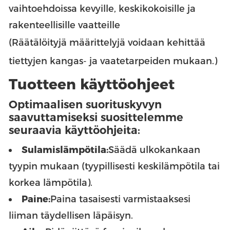
vaihtoehdoissa kevyille, keskikokoisille ja
rakenteellisille vaatteille
(Räätälöityjä määrittelyjä voidaan kehittää
tiettyjen kangas- ja vaatetarpeiden mukaan.)
Tuotteen käyttöohjeet
Optimaalisen suorituskyvyn
saavuttamiseksi suosittelemme
seuraavia käyttöohjeita:
Sulamislämpötila:
Säädä ulkokankaan
tyypin mukaan (tyypillisesti keskilämpötila tai
korkea lämpötila).
Paine:
Paina tasaisesti varmistaaksesi
liiman täydellisen läpäisyn.