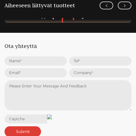
Aiheeseen liittyvät tuotteet
Erityinen välilinja
Entsyymipesun välilinja Series X
Ota yhteyttä