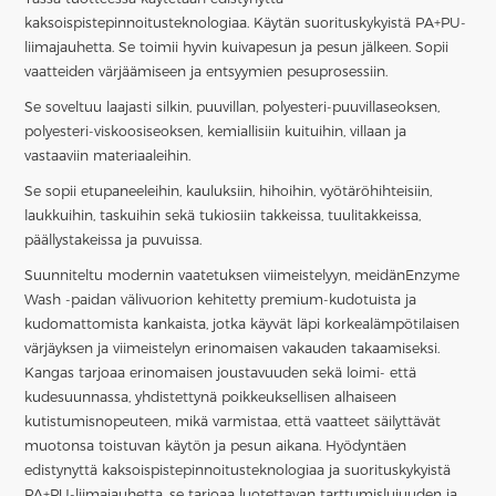
kaksoispistepinnoitusteknologiaa. Käytän suorituskykyistä PA+PU-
liimajauhetta. Se toimii hyvin kuivapesun ja pesun jälkeen. Sopii
vaatteiden värjäämiseen ja entsyymien pesuprosessiin.
Se soveltuu laajasti silkin, puuvillan, polyesteri-puuvillaseoksen,
polyesteri-viskoosiseoksen, kemiallisiin kuituihin, villaan ja
vastaaviin materiaaleihin.
Se sopii etupaneeleihin, kauluksiin, hihoihin, vyötäröhihteisiin,
laukkuihin, taskuihin sekä tukiosiin takkeissa, tuulitakkeissa,
päällystakeissa ja puvuissa.
Suunniteltu modernin vaatetuksen viimeistelyyn, meidän
Enzyme
Wash -paidan välivuori
on kehitetty premium-kudotuista ja
kudomattomista kankaista, jotka käyvät läpi korkealämpötilaisen
värjäyksen ja viimeistelyn erinomaisen vakauden takaamiseksi.
Kangas tarjoaa erinomaisen joustavuuden sekä loimi- että
kudesuunnassa, yhdistettynä poikkeuksellisen alhaiseen
kutistumisnopeuteen, mikä varmistaa, että vaatteet säilyttävät
muotonsa toistuvan käytön ja pesun aikana. Hyödyntäen
edistynyttä kaksoispistepinnoitusteknologiaa ja suorituskykyistä
PA+PU-liimajauhetta, se tarjoaa luotettavan tarttumislujuuden ja