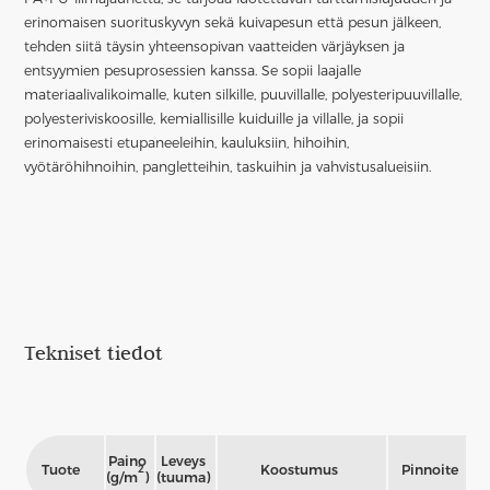
erinomaisen suorituskyvyn sekä kuivapesun että pesun jälkeen,
tehden siitä täysin yhteensopivan vaatteiden värjäyksen ja
entsyymien pesuprosessien kanssa. Se sopii laajalle
materiaalivalikoimalle, kuten silkille, puuvillalle, polyesteripuuvillalle,
polyesteriviskoosille, kemiallisille kuiduille ja villalle, ja sopii
erinomaisesti etupaneeleihin, kauluksiin, hihoihin,
vyötäröhihnoihin, pangletteihin, taskuihin ja vahvistusalueisiin.
Tekniset tiedot
Paino
Leveys
Tuote
Koostumus
Pinnoite
J
2
(g/m
)
(tuuma)