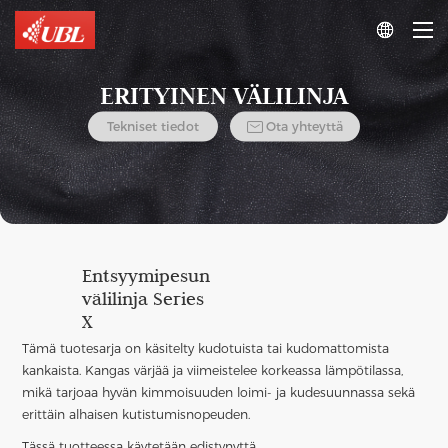

ERITYINEN VÄLILINJA

Tekniset tiedot
Ota yhteyttä
Entsyymipesun
välilinja Series
X
Tämä tuotesarja on käsitelty kudotuista tai kudomattomista
kankaista. Kangas värjää ja viimeistelee korkeassa lämpötilassa,
mikä tarjoaa hyvän kimmoisuuden loimi- ja kudesuunnassa sekä
erittäin alhaisen kutistumisnopeuden.
Tässä tuotteessa käytetään edistynyttä