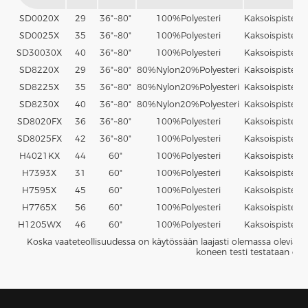
SD0020X
29
36"~80"
100%
Polyesteri
Kaksoispiste
P
SD0025X
35
36"~80"
100%
Polyesteri
Kaksoispiste
P
SD30030X
40
36"~80"
100%
Polyesteri
Kaksoispiste
P
SD8220X
29
36"~80"
80%
Nylon
20%
Polyesteri
Kaksoispiste
P
SD8225X
35
36"~80"
80%
Nylon
20%
Polyesteri
Kaksoispiste
P
SD8230X
40
36"~80"
80%
Nylon
20%
Polyesteri
Kaksoispiste
P
SD8020FX
36
36"~80"
100%
Polyesteri
Kaksoispiste
P
SD8025FX
42
36"~80"
100%
Polyesteri
Kaksoispiste
P
H4021KX
44
60"
100%
Polyesteri
Kaksoispiste
P
H7393X
31
60"
100%
Polyesteri
Kaksoispiste
P
H7595X
45
60"
100%
Polyesteri
Kaksoispiste
P
H7765X
56
60"
100%
Polyesteri
Kaksoispiste
P
H1205WX
46
60"
100%
Polyesteri
Kaksoispiste
P
Koska vaateteollisuudessa on käytössään laajasti olemassa olevia kan
koneen testi testataan enn