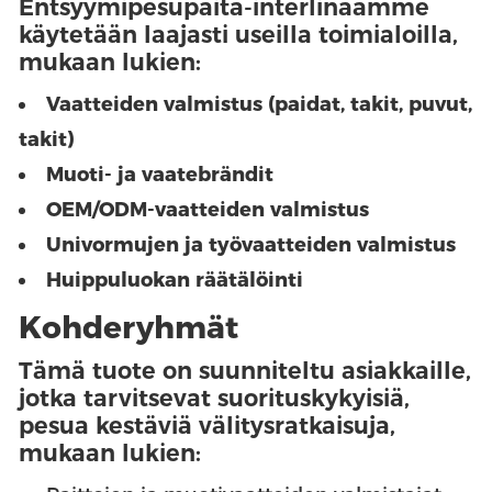
Entsyymipesupaita-interlinaamme
käytetään laajasti useilla toimialoilla,
mukaan lukien:
Vaatteiden valmistus (paidat, takit, puvut,
takit)
Muoti- ja vaatebrändit
OEM/ODM-vaatteiden valmistus
Univormujen ja työvaatteiden valmistus
Huippuluokan räätälöinti
Kohderyhmät
Tämä tuote on suunniteltu asiakkaille,
jotka tarvitsevat suorituskykyisiä,
pesua kestäviä välitysratkaisuja,
mukaan lukien: