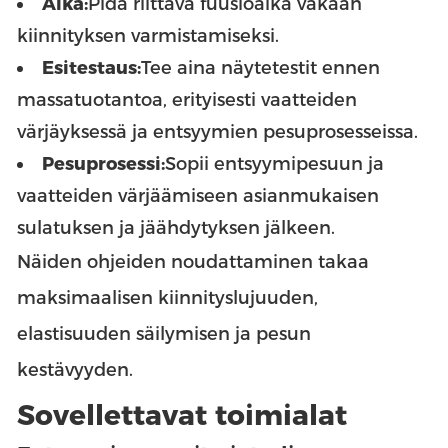
Aika:
Pidä riittävä fuusioaika vakaan
kiinnityksen varmistamiseksi.
Esitestaus:
Tee aina näytetestit ennen
massatuotantoa, erityisesti vaatteiden
värjäyksessä ja entsyymien pesuprosesseissa.
Pesuprosessi:
Sopii entsyymipesuun ja
vaatteiden värjäämiseen asianmukaisen
sulatuksen ja jäähdytyksen jälkeen.
Näiden ohjeiden noudattaminen takaa
maksimaalisen kiinnityslujuuden,
elastisuuden säilymisen ja pesun
kestävyyden.
Sovellettavat toimialat