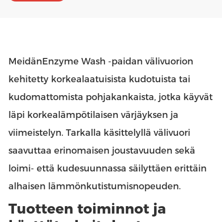
Meidän
Enzyme Wash -paidan välivuori
on
kehitetty korkealaatuisista kudotuista tai
kudomattomista pohjakankaista, jotka käyvät
läpi korkealämpötilaisen värjäyksen ja
viimeistelyn. Tarkalla käsittelyllä välivuori
saavuttaa erinomaisen joustavuuden sekä
loimi- että kudesuunnassa säilyttäen erittäin
alhaisen lämmönkutistumisnopeuden.
Tuotteen toiminnot ja