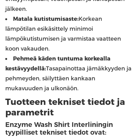
jälkeen.
Matala kutistumisaste:
Korkean
lämpötilan esikäsittely minimoi
lämpökutistumisen ja varmistaa vaatteen
koon vakauden.
Pehmeä käden tuntuma korkealla
kestävyydellä:
Tasapainottaa jämäkkyyden ja
pehmeyden, säilyttäen kankaan
mukavuuden ja ulkonäön.
Tuotteen tekniset tiedot ja
parametrit
Enzyme Wash Shirt Interliningin
tyypilliset tekniset tiedot ovat: