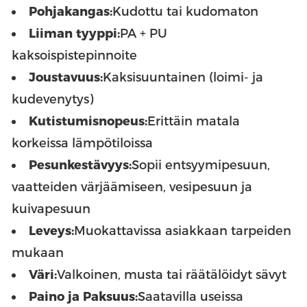
Pohjakangas:
Kudottu tai kudomaton
Liiman tyyppi:
PA + PU
kaksoispistepinnoite
Joustavuus:
Kaksisuuntainen (loimi- ja
kudevenytys)
Kutistumisnopeus:
Erittäin matala
korkeissa lämpötiloissa
Pesunkestävyys:
Sopii entsyymipesuun,
vaatteiden värjäämiseen, vesipesuun ja
kuivapesuun
Leveys:
Muokattavissa asiakkaan tarpeiden
mukaan
Väri:
Valkoinen, musta tai räätälöidyt sävyt
Paino ja Paksuus:
Saatavilla useissa