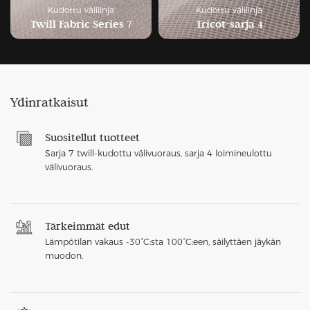
Kudottu välilinja
Kudottu välilinja
Twill Fabric Series 7
Tricot-sarja 4
Ydinratkaisut
Suositellut tuotteet
Sarja 7 twill-kudottu välivuoraus, sarja 4 loimineulottu
välivuoraus.
Tärkeimmät edut
Lämpötilan vakaus -30°C:sta 100°C:een, säilyttäen jäykän
muodon.