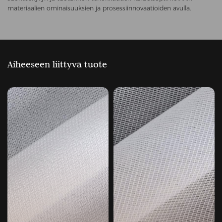
materiaalien ominaisuuksien ja prosessiinnovaatioiden avulla.
Aiheeseen liittyvä tuote