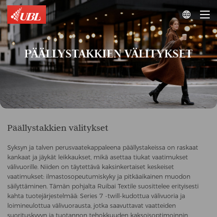

PÄÄLLYSTAKKIEN VÄLITYKSET
Päällystakkien välitykset
Syksyn ja talven perusvaatekappaleena päällystakeissa on raskaat
kankaat ja jäykät leikkaukset, mikä asettaa tiukat vaatimukset
välivuorille. Niiden on täytettävä kaksinkertaiset keskeiset
vaatimukset: ilmastosopeutumiskyky ja pitkäaikainen muodon
säilyttäminen. Tämän pohjalta Ruibai Textile suosittelee erityisesti
kahta tuotejärjestelmää: Series 7 -twill-kudottua välivuoria ja
loimineulottua välivuorausta, jotka saavuttavat vaatteiden
suorituskyvyn ja tuotannon tehokkuuden kaksoisoptimoinnin