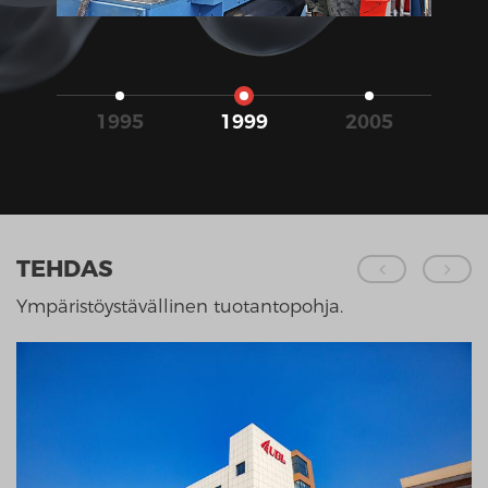
1995
1999
2005
2
TEHDAS
Ympäristöystävällinen tuotantopohja.