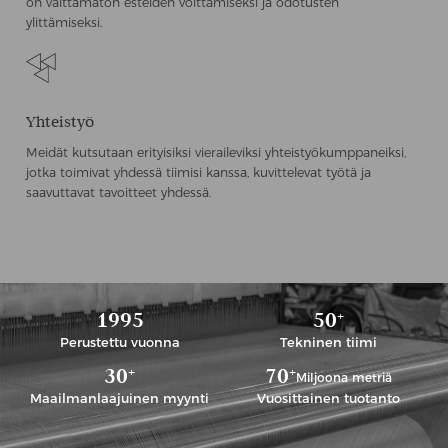
on välttämätön esteiden voittamiseksi ja odotusten
ylittämiseksi.
Yhteistyö
Meidät kutsutaan erityisiksi vieraileviksi yhteistyökumppaneiksi,
jotka toimivat yhdessä tiimisi kanssa, kuvittelevat työtä ja
saavuttavat tavoitteet yhdessä.
1
9
9
5
5
0
+
Perustettu vuonna
Tekninen tiimi
3
0
7
0
+
+
Miljoona metriä
Maailmanlaajuinen myynti
Vuosittainen tuotanto