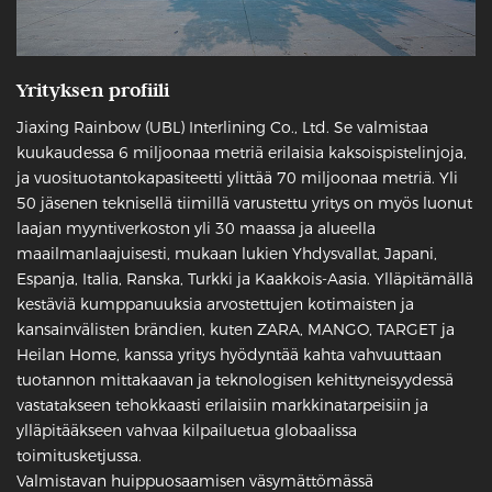
Yrityksen profiili
Jiaxing Rainbow (UBL) Interlining Co., Ltd. Se valmistaa
kuukaudessa 6 miljoonaa metriä erilaisia kaksoispistelinjoja,
ja vuosituotantokapasiteetti ylittää 70 miljoonaa metriä. Yli
50 jäsenen teknisellä tiimillä varustettu yritys on myös luonut
laajan myyntiverkoston yli 30 maassa ja alueella
maailmanlaajuisesti, mukaan lukien Yhdysvallat, Japani,
Espanja, Italia, Ranska, Turkki ja Kaakkois-Aasia. Ylläpitämällä
kestäviä kumppanuuksia arvostettujen kotimaisten ja
kansainvälisten brändien, kuten ZARA, MANGO, TARGET ja
Heilan Home, kanssa yritys hyödyntää kahta vahvuuttaan
tuotannon mittakaavan ja teknologisen kehittyneisyydessä
vastatakseen tehokkaasti erilaisiin markkinatarpeisiin ja
ylläpitääkseen vahvaa kilpailuetua globaalissa
toimitusketjussa.
Valmistavan huippuosaamisen väsymättömässä