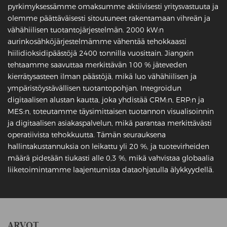
pyrkimyksessämme omaksumme aktiivisesti yritysvastuuta ja
olemme päättäväisesti sitoutuneet rakentamaan vihreän ja
vähähiilisen tuotantojärjestelmän. 2000 kW:n
aurinkosähköjärjestelmämme vähentää tehokkaasti
hiilidioksidipäästöjä 2400 tonnilla vuosittain. Jiangxin
tehtaamme saavuttaa merkittävän 100 % jäteveden
kierrätysasteen ilman päästöjä, mikä luo vähähiilisen ja
ympäristöystävällisen tuotantopohjan. Integroidun
digitaalisen alustan kautta, joka yhdistää CRM:n, ERP:n ja
MES:n, toteutamme täysimittaisen tuotannon visualisoinnin
ja digitaalisen asiakaspalvelun, mikä parantaa merkittävästi
operatiivista tehokkuutta. Tämän seurauksena
hallintakustannuksia on leikattu yli 20 %, ja tuotevirheiden
määrä pidetään tiukasti alle 0,3 %, mikä vahvistaa globaalia
liiketoimintamme laajentumista dataohjatulla älykkyydellä.
ARVOT