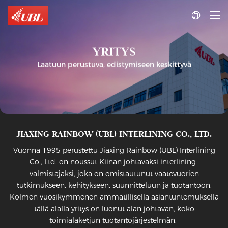

YRITYS
Laatuun perustuva, edistymiseen keskittyvä
JIAXING RAINBOW (UBL) INTERLINING CO., LTD.
Vuonna 1995 perustettu Jiaxing Rainbow (UBL) Interlining
Co., Ltd. on noussut Kiinan johtavaksi interlining-
valmistajaksi, joka on omistautunut vaatevuorien
tutkimukseen, kehitykseen, suunnitteluun ja tuotantoon.
Kolmen vuosikymmenen ammatillisella asiantuntemuksella
tällä alalla yritys on luonut alan johtavan, koko
toimialaketjun tuotantojärjestelmän.