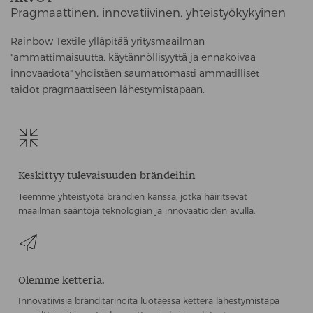
Pragmaattinen, innovatiivinen, yhteistyökykyinen
Rainbow Textile ylläpitää yritysmaailman
"ammattimaisuutta, käytännöllisyyttä ja ennakoivaa
innovaatiota" yhdistäen saumattomasti ammatilliset
taidot pragmaattiseen lähestymistapaan.
Keskittyy tulevaisuuden brändeihin
Teemme yhteistyötä brändien kanssa, jotka häiritsevät
maailman sääntöjä teknologian ja innovaatioiden avulla.
Olemme ketteriä.
Innovatiivisia bränditarinoita luotaessa ketterä lähestymistapa