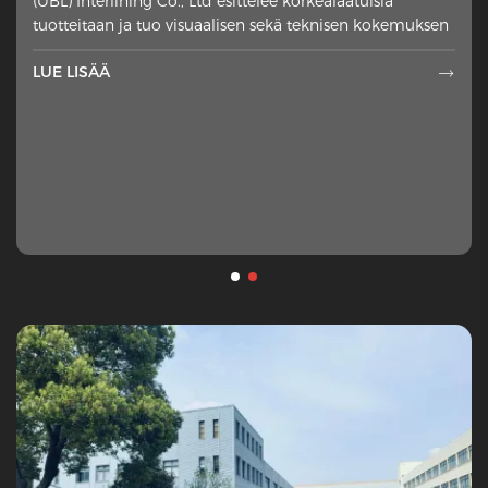
(UBL) Interlining Co., Ltd esittelee korkealaatuisia
asetettu ulkomateriaalien väärälle puolelle
tuotteitaan ja tuo visuaalisen sekä teknisen kokemuksen
LUE LISÄÄ

LUE LISÄÄ
