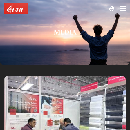

MEDIA