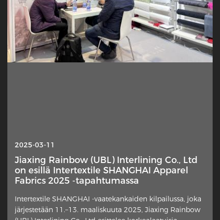
2025-10-13
2025-03-11
Interlin — miksi tämä piilotettu kerros on
Jiaxing Rainbow (UBL) Interlining Co., Ltd
yhtäkkiä valokeilassa?
on esillä Intertextile SHANGHAI Apparel
Fabrics 2025 -tapahtumassa
Hienovarainen vaaterakenteen elementti saa uutta
Intertextile SHANGHAI -vaatekankaiden kilpailussa, joka
huomiota suunnittelijoilta, kotiompelijoilta ja alan
järjestetään 11.–13. maaliskuuta 2025, Jiaxing Rainbow
kommentaattoreilta. Ylimääräinen kangaskerros, joka on