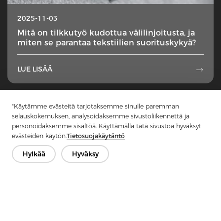
2025-11-03
Mitä on tilkkutyö kudottua välilinjoitusta, ja
miten se parantaa tekstiilien suorituskykyä?
LUE LISÄÄ

1
...
3
4
5
6
7
...
50
"Käytämme evästeitä tarjotaksemme sinulle paremman
selauskokemuksen, analysoidaksemme sivustoliikennettä ja
personoidaksemme sisältöä. Käyttämällä tätä sivustoa hyväksyt
evästeiden käytön.
Tietosuojakäytäntö
Hylkää
Hyväksy
Ota yhteyttä
Onko kysyttävää? Meillä on vastauksia!
Puhutaan