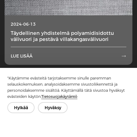
2024-06-13
Täydellinen yhdistelmä polyamidisidottu
välivuori ja pestävä villakangasvälivuori
LUE LISÄÄ

1
...
15
16
17
18
19
...
49
"Käytämme evästeitä tarjotaksemme sinulle paremman
selauskokemuksen, analysoidaksemme sivustoliikennettä ja
personoidaksemme sisältöä. Käyttämällä tätä sivustoa hyväksyt
evästeiden käytön.
Tietosuojakäytäntö
Hylkää
Hyväksy
Ota yhteyttä
Onko kysyttävää? Meillä on vastauksia!
Puhutaan