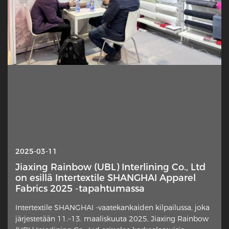
2025-10-13
2025-03-11
Interlin — miksi tämä piilotettu kerros on
Jiaxing Rainbow (UBL) Interlining Co., Ltd
yhtäkkiä valokeilassa?
on esillä Intertextile SHANGHAI Apparel
Fabrics 2025 -tapahtumassa
Hienovarainen vaaterakenteen elementti saa uutta
Intertextile SHANGHAI -vaatekankaiden kilpailussa, joka
huomiota suunnittelijoilta, kotiompelijoilta ja alan
järjestetään 11.–13. maaliskuuta 2025, Jiaxing Rainbow
kommentaattoreilta. Ylimääräinen kangaskerros, joka on