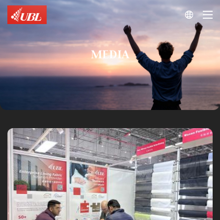

MEDIA