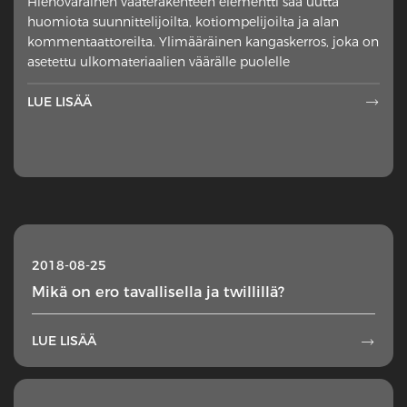
Hienovarainen vaaterakenteen elementti saa uutta
huomiota suunnittelijoilta, kotiompelijoilta ja alan
kommentaattoreilta. Ylimääräinen kangaskerros, joka on
asetettu ulkomateriaalien väärälle puolelle
LUE LISÄÄ

2018-08-25
Mikä on ero tavallisella ja twillillä?
LUE LISÄÄ
