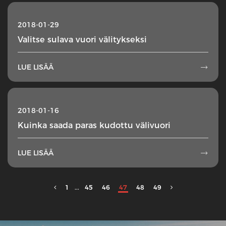
2018-01-29
Valitse sulava vuori välitykseksi
LUE LISÄÄ

2018-01-16
Kuinka saada paras kudottu välivuori
LUE LISÄÄ

1
...
45
46
47
48
49