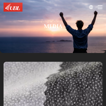

MEDIA