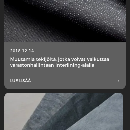
2018-12-14
Muutamia tekijöitä, jotka voivat vaikuttaa
varastonhallintaan interlining-alalla
LUE LISÄÄ
