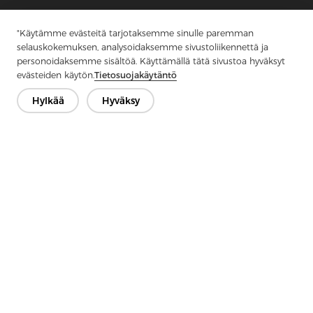
1
...
44
45
46
47
48
49
"Käytämme evästeitä tarjotaksemme sinulle paremman
selauskokemuksen, analysoidaksemme sivustoliikennettä ja
personoidaksemme sisältöä. Käyttämällä tätä sivustoa hyväksyt
evästeiden käytön.
Tietosuojakäytäntö
Ota yhteyttä
Hylkää
Hyväksy
Onko kysyttävää? Meillä on vastauksia!
Puhutaan
Yritys
Tuote
Ratkaisu
Advantage
Media
FAQ
Ota yhteyttä
Tekijänoikeudet © 2026 Jiaxing Rainbow Interlining Co., Ltd.